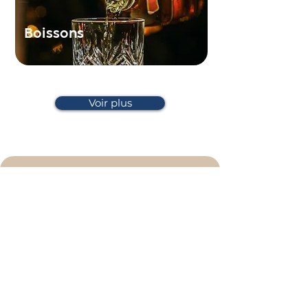
Boissons
Voir plus
Pourquoi Anna B ?
Un salon de beauté, c'est bien plus qu'un
simple espace : c'est une parenthèse de bien-
être pour l'ensemble de votre corps.
Expertise Premium
Des professionnelles hautement
qualifiés et passionnés