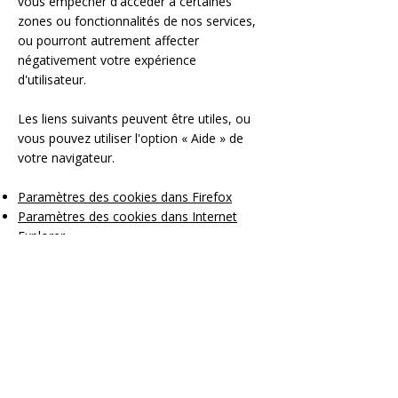
vous empêcher d'accéder à certaines
zones ou fonctionnalités de nos services,
ou pourront autrement affecter
négativement votre expérience
d'utilisateur.
Les liens suivants peuvent être utiles, ou
vous pouvez utiliser l'option « Aide » de
votre navigateur.
Paramètres des cookies dans Firefox
Paramètres des cookies dans Internet
Explorer
Paramètres des cookies dans Google
Chrome
Paramètres des cookies dans Safari (OS X)
Paramètres des cookies dans Safari (iOS)
Paramètres des cookies dans Android
Pour refuser et empêcher que vos
données soient utilisées par Google